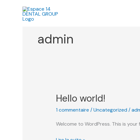
Aller
au
contenu
admin
Hello world!
Hello
world!
1 commentaire
/
Uncategorized
/
adm
Welcome to WordPress. This is your fir
Lire la suite »